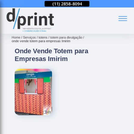
(11)
2858-8080
(11)
2858-8094
(11)
2858-8080
(
Home
Serviços
totens
totem para divulgação
onde vende totem para empresas Imirim
Onde Vende Totem para
Empresas Imirim