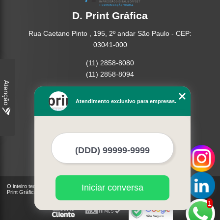
D. Print Gráfica
Rua Caetano Pinto , 195, 2º andar São Paulo - CEP:
03041-000
(11) 2858-8080
(11) 2858-8094
Atenção
Home
Atendimento exclusivo para empresas.
Empresa
Missão
Serviços
Contato
Mapa do site
Mais Serviços
Iniciar conversa
O inteiro teor deste site está sujeito à proteção de direitos autorais. Copyright© D.
Print Gráfica (Lei 9610 de 19/02/1998)
1