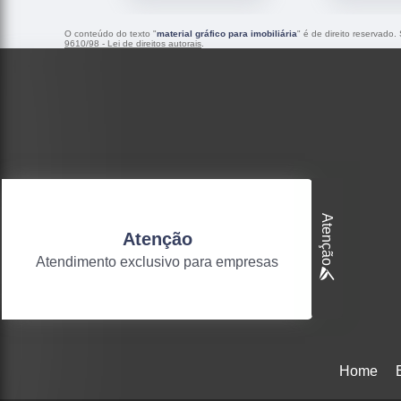
O conteúdo do texto "
material gráfico para imobiliária
" é de direito reservado.
9610/98 - Lei de direitos autorais
.
Atenção
Atenção
Atendimento exclusivo para empresas
Home