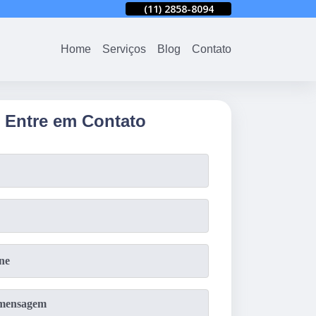
94
(11)
2858-8080
(11)
2858-8094
(11)
2858-8080
Home
Serviços
Blog
Contato
Entre em Contato