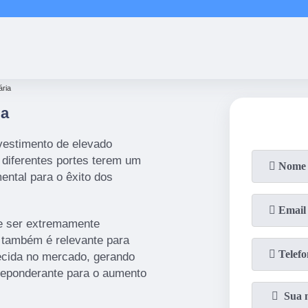
(11)
2858-8080
(11)
2858-80
ária
ia
nvestimento de elevado
s diferentes portes terem um
ental para o êxito dos
 de ser extremamente
 também é relevante para
ecida no mercado, gerando
preponderante para o aumento