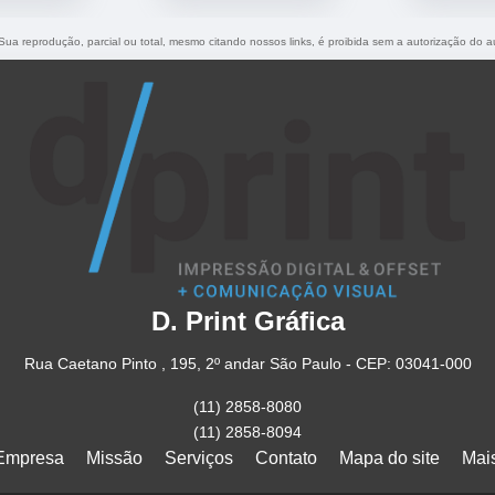
 Sua reprodução, parcial ou total, mesmo citando nossos links, é proibida sem a autorização do a
D. Print Gráfica
Rua Caetano Pinto , 195, 2º andar São Paulo - CEP: 03041-000
(11) 2858-8080
(11) 2858-8094
Empresa
Missão
Serviços
Contato
Mapa do site
Mai