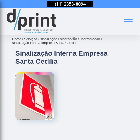
(11)
2858-8080
(11)
2858-8094
(11)
2858-8080
(
Home
Serviços
sinalização
sinalização supermercado
sinalização interna empresa Santa Cecília
Sinalização Interna Empresa
Santa Cecília