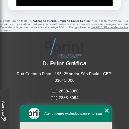
O conteúdo do texto "
Sinalização Interna Empresa Santa Cecília
" é de direito reservado. Sua
reprodução, parcial ou total, mesmo citando nossos links, é proibida sem a autorização do autor.
Crime de violação de direito autoral – artigo 184 do Código Penal –
Lei 9610/98 - Lei de direitos
autorais
.
D. Print Gráfica
Rua Caetano Pinto , 195, 2º andar São Paulo - CEP:
03041-000
(11) 2858-8080
(11) 2858-8094
Atenção
Home
Atendimento exclusivo para empresas.
Empresa
Missão
Serviços