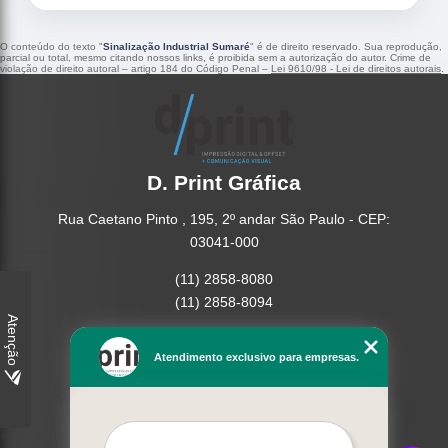
O conteúdo do texto "
Sinalização Industrial Sumaré
" é de direito reservado. Sua reprodução,
parcial ou total, mesmo citando nossos links, é proibida sem a autorização do autor. Crime de
violação de direito autoral – artigo 184 do Código Penal –
Lei 9610/98 - Lei de direitos autorais
.
D. Print Gráfica
Rua Caetano Pinto , 195, 2º andar São Paulo - CEP:
03041-000
(11) 2858-8080
(11) 2858-8094
Atenção
Home
Atendimento exclusivo para empresas.
Empresa
Missão
Serviços
Contato