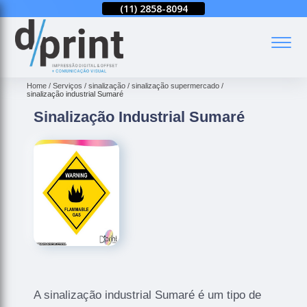
(11)
2858-8080
(11)
2858-8094
(11)
2858-8080
(
Home
Serviços
sinalização
sinalização supermercado
sinalização industrial Sumaré
Sinalização Industrial Sumaré
A sinalização industrial Sumaré é um tipo de