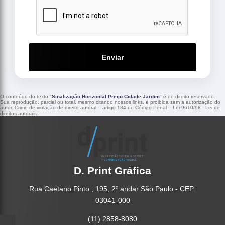
Enviar
O conteúdo do texto "
Sinalização Horizontal Preço Cidade Jardim
" é de direito reservado.
Sua reprodução, parcial ou total, mesmo citando nossos links, é proibida sem a autorização do
autor. Crime de violação de direito autoral – artigo 184 do Código Penal –
Lei 9610/98 - Lei de
direitos autorais
.
D. Print Gráfica
Rua Caetano Pinto , 195, 2º andar São Paulo - CEP:
03041-000
(11) 2858-8080