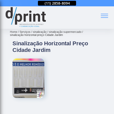
(11)
2858-8080
(11)
2858-8094
(11)
2858-8080
(
Home
Serviços
sinalização
sinalização supermercado
sinalização horizontal preço Cidade Jardim
Sinalização Horizontal Preço
Cidade Jardim