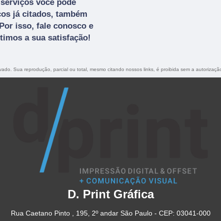
serviços você pode
ços já citados, também
Por isso, fale conosco e
imos a sua satisfação!
ervado. Sua reprodução, parcial ou total, mesmo citando nossos links, é proibida sem a autorizaçã
D. Print Gráfica
Rua Caetano Pinto , 195, 2º andar São Paulo - CEP: 03041-000