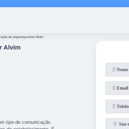
(11)
2858-8080
(11)
2858-80
ização de segurança Artur Alvim
r Alvim
 um tipo de comunicação