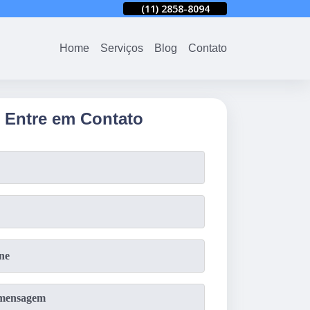
94
(11)
2858-8080
(11)
2858-8094
(11)
2858-8080
Home
Serviços
Blog
Contato
Entre em Contato