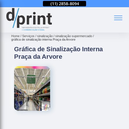
(11)
2858-8080
(11)
2858-8094
(11)
2858-8080
(
Home
Serviços
sinalização
sinalização supermercado
gráfica de sinalização interna Praça da Arvore
Gráfica de Sinalização Interna
Praça da Arvore