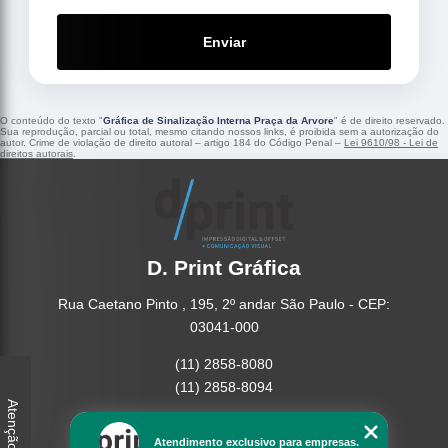
Enviar
O conteúdo do texto "
Gráfica de Sinalização Interna Praça da Arvore
" é de direito reservado.
Sua reprodução, parcial ou total, mesmo citando nossos links, é proibida sem a autorização do
autor. Crime de violação de direito autoral – artigo 184 do Código Penal –
Lei 9610/98 - Lei de
direitos autorais
.
D. Print Gráfica
Rua Caetano Pinto , 195, 2º andar São Paulo - CEP:
03041-000
(11) 2858-8080
(11) 2858-8094
Atenção
Home
Atendimento exclusivo para empresas.