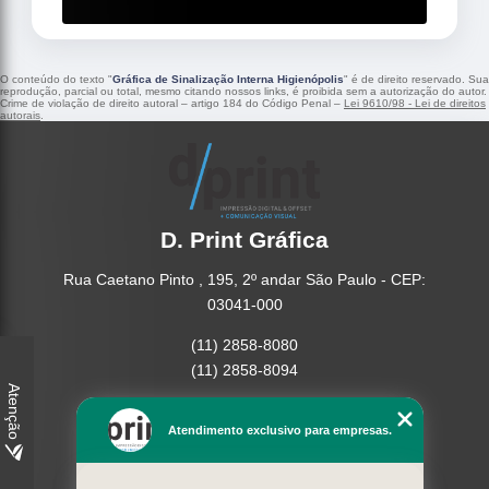
O conteúdo do texto "
Gráfica de Sinalização Interna Higienópolis
" é de direito reservado. Sua
reprodução, parcial ou total, mesmo citando nossos links, é proibida sem a autorização do autor.
Crime de violação de direito autoral – artigo 184 do Código Penal –
Lei 9610/98 - Lei de direitos
autorais
.
D. Print Gráfica
Rua Caetano Pinto , 195, 2º andar São Paulo - CEP:
03041-000
(11) 2858-8080
(11) 2858-8094
Atenção
Home
Atendimento exclusivo para empresas.
Empresa
Missão
Serviços