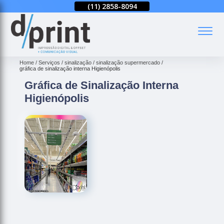
(11)
2858-8080
(11)
2858-8094
(11)
2858-8080
(
Home
Serviços
sinalização
sinalização supermercado
gráfica de sinalização interna Higienópolis
Gráfica de Sinalização Interna
Higienópolis