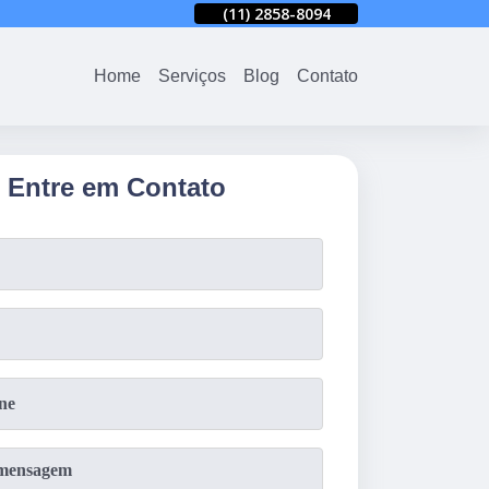
94
(11)
2858-8080
(11)
2858-8094
(11)
2858-8080
Home
Serviços
Blog
Contato
Entre em Contato