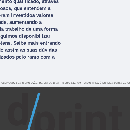
nto qualificado, através
dosos, que entendem a
ram investidos valores
dade, aumentando a
da trabalho de uma forma
eguimos disponibilizar
otens. Saiba mais entrando
o assim as suas dúvidas
lizados pelo ramo com a
o reservado. Sua reprodução, parcial ou total, mesmo citando nossos links, é proibida sem a autor