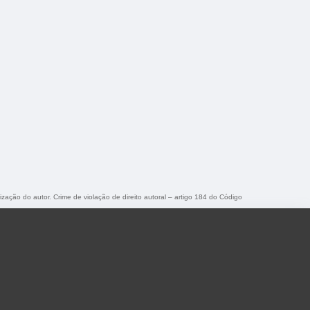
ização do autor. Crime de violação de direito autoral – artigo 184 do Código