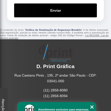
Enviar
O conteúdo do texto "
Gráfica de Sinalização de Segurança Brooklin
" é de direito reservado.
Sua reprodução, parcial ou total, mesmo citando nossos links, é proibida sem a autorização do
autor. Crime de violação de direito autoral – artigo 184 do Código Penal –
Lei 9610/98 - Lei de
direitos autorais
.
D. Print Gráfica
Rua Caetano Pinto , 195, 2º andar São Paulo - CEP:
03041-000
(11) 2858-8080
(11) 2858-8094
Atenção
Home
Atendimento exclusivo para empresas.