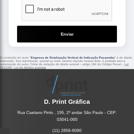
Enviar
O conteúdo do texto "
Empresa de Sinalização Vertical de Indicação Pacaembu
" é de direito
reservado. Sua reprodução, parcial ou total, mesmo citando nossos links, é proibida sem a
autorização do autor. Crime de violação de direito autoral – artigo 184 do Código Penal –
Lei
9610/98 - Lei de direitos autorais
.
D. Print Gráfica
Rua Caetano Pinto , 195, 2º andar São Paulo - CEP:
03041-000
(11) 2858-8080