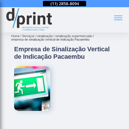
(11)
2858-8080
(11)
2858-8094
(11)
2858-8080
(
Home
Serviços
sinalização
sinalização supermercado
empresa de sinalização vertical de indicação Pacaembu
Empresa de Sinalização Vertical
de Indicação Pacaembu