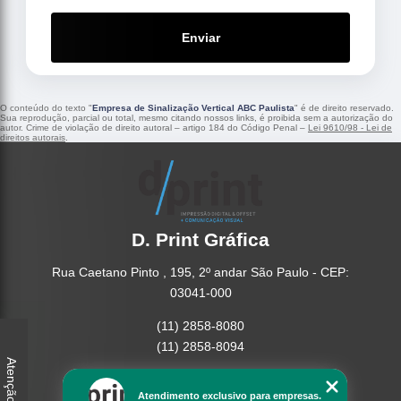
Enviar
O conteúdo do texto "
Empresa de Sinalização Vertical ABC Paulista
" é de direito reservado.
Sua reprodução, parcial ou total, mesmo citando nossos links, é proibida sem a autorização do
autor. Crime de violação de direito autoral – artigo 184 do Código Penal –
Lei 9610/98 - Lei de
direitos autorais
.
D. Print Gráfica
Rua Caetano Pinto , 195, 2º andar São Paulo - CEP:
03041-000
(11) 2858-8080
(11) 2858-8094
Atenção
Home
Atendimento exclusivo para empresas.