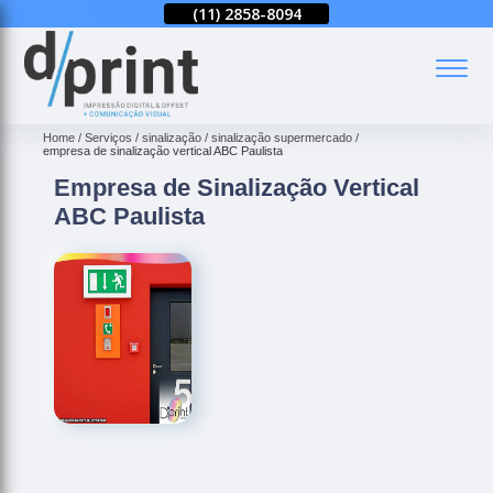
(11)
2858-8080
(11)
2858-8094
(11)
2858-8080
(
Home
Serviços
sinalização
sinalização supermercado
empresa de sinalização vertical ABC Paulista
Empresa de Sinalização Vertical
ABC Paulista