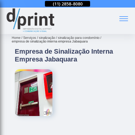
(11)
2858-8094
(11)
2858-8080
(11)
2858-8094
(
Home
Serviços
sinalização
sinalização para condomínio
empresa de sinalização interna empresa Jabaquara
Empresa de Sinalização Interna
Empresa Jabaquara