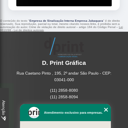
O conteúdo do texto "
Empresa de Sinalização Interna Empresa Jabaquara
" é de direito
reservado. Sua reprodução, parcial ou total, mesmo citando nossos links, é proibida sem a
autorização do autor. Crime de violação de direito autoral – artigo 184 do Código Penal –
Lei
9610/98 - Lei de direitos autorais
.
D. Print Gráfica
Rua Caetano Pinto , 195, 2º andar São Paulo - CEP:
03041-000
(11) 2858-8080
(11) 2858-8094
Atenção
Home
Atendimento exclusivo para empresas.
Empresa
Missão
Serviços