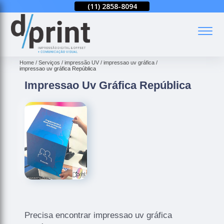
(11)
2858-8080
(11)
2858-8094
(11)
2858-8080
(
Home
Serviços
impressão UV
impressao uv gráfica
impressao uv gráfica República
Impressao Uv Gráfica República
Precisa encontrar impressao uv gráfica