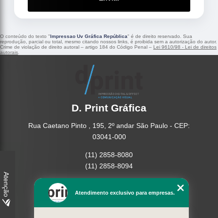
O conteúdo do texto "
Impressao Uv Gráfica República
" é de direito reservado. Sua
reprodução, parcial ou total, mesmo citando nossos links, é proibida sem a autorização do autor.
Crime de violação de direito autoral – artigo 184 do Código Penal –
Lei 9610/98 - Lei de direitos
autorais
.
D. Print Gráfica
Rua Caetano Pinto , 195, 2º andar São Paulo - CEP:
03041-000
(11) 2858-8080
(11) 2858-8094
Atenção
Home
Atendimento exclusivo para empresas.
Empresa
Missão