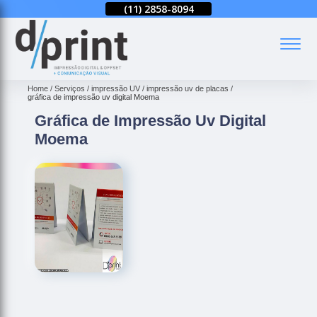
(11)
2858-8080
(11)
2858-8094
(11)
2858-8080
(
Home
Serviços
impressão UV
impressão uv de placas
gráfica de impressão uv digital Moema
Gráfica de Impressão Uv Digital
Moema