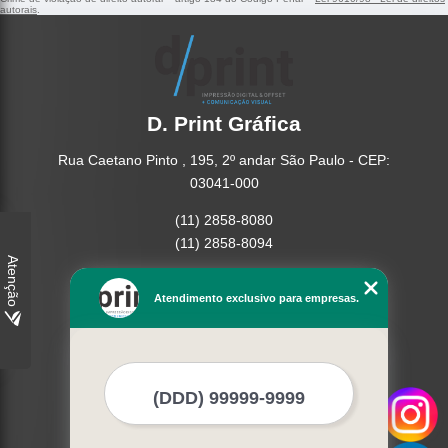
autorais
.
D. Print Gráfica
Rua Caetano Pinto , 195, 2º andar São Paulo - CEP:
03041-000
(11) 2858-8080
(11) 2858-8094
Atenção
Home
Atendimento exclusivo para empresas.
Empresa
Missão
Serviços
Contato
Mapa do site
Mais Serviços