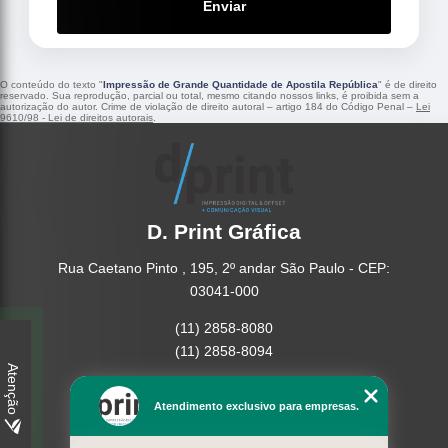
Enviar
O conteúdo do texto "
Impressão de Grande Quantidade de Apostila República
" é de direito
reservado. Sua reprodução, parcial ou total, mesmo citando nossos links, é proibida sem a
autorização do autor. Crime de violação de direito autoral – artigo 184 do Código Penal –
Lei
9610/98 - Lei de direitos autorais
.
D. Print Gráfica
Rua Caetano Pinto , 195, 2º andar São Paulo - CEP:
03041-000
(11) 2858-8080
(11) 2858-8094
Atenção
Home
Atendimento exclusivo para empresas.
Empresa
Missão