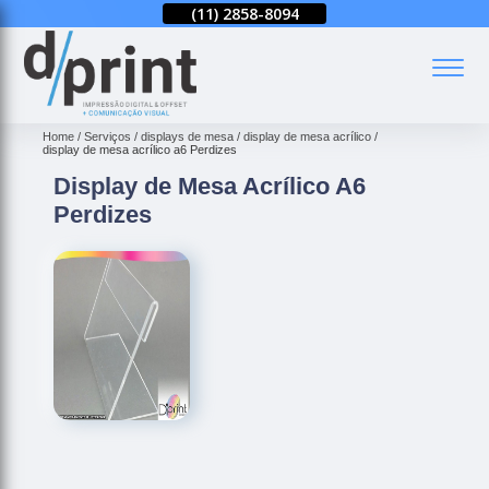
(11)
2858-8080
(11)
2858-8094
(11)
2858-8080
(
Home
Serviços
displays de mesa
display de mesa acrílico
display de mesa acrílico a6 Perdizes
Display de Mesa Acrílico A6
Perdizes