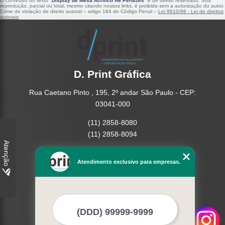
O conteúdo do texto "
Display de Mesa Acrílico A6 Perdizes
" é de direito reservado. Sua
reprodução, parcial ou total, mesmo citando nossos links, é proibida sem a autorização do autor.
Crime de violação de direito autoral – artigo 184 do Código Penal –
Lei 9610/98 - Lei de direitos
autorais
.
D. Print Gráfica
Rua Caetano Pinto , 195, 2º andar São Paulo - CEP:
03041-000
(11) 2858-8080
(11) 2858-8094
Atenção
Home
Atendimento exclusivo para empresas.
Empresa
Missão
Serviços
Contato
Mapa do site
Mais Serviços