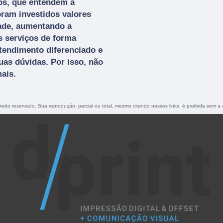
os, que entendem a
ram investidos valores
dade, aumentando a
s serviços de forma
tendimento diferenciado e
uas dúvidas. Por isso, não
ais.
ireito reservado. Sua reprodução, parcial ou total, mesmo citando nossos links, é proibida sem a 