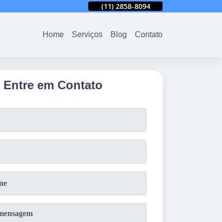
94
(11)
2858-8080
(11)
2858-8094
(11)
2858-8080
Home
Serviços
Blog
Contato
Entre em Contato