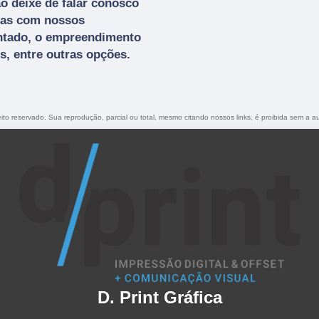
o deixe de falar conosco
das com nossos
entado, o empreendimento
, entre outras opções.
reito reservado. Sua reprodução, parcial ou total, mesmo citando nossos links, é proibida sem a au
D. Print Gráfica