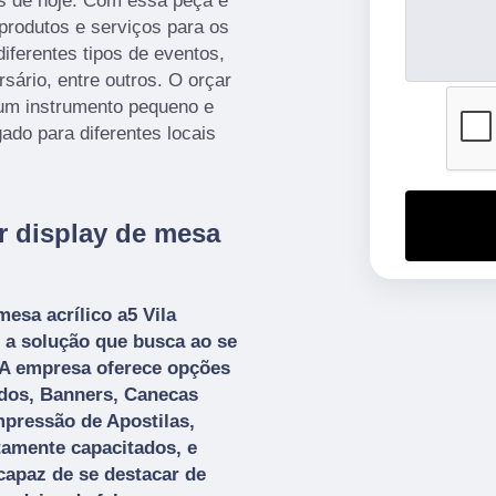
as de hoje. Com essa peça é
produtos e serviços para os
iferentes tipos de eventos,
sário, entre outros. O orçar
 um instrumento pequeno e
ado para diferentes locais
r display de mesa
esa acrílico a5 Vila
r a solução que busca ao se
. A empresa oferece opções
dos, Banners, Canecas
mpressão de Apostilas,
tamente capacitados, e
capaz de se destacar de