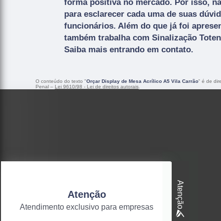
forma positiva no mercado. Por isso, nã
para esclarecer cada uma de suas dúvi
funcionários. Além do que já foi apres
também trabalha com Sinalização Totens
Saiba mais entrando em contato.
O conteúdo do texto "
Orçar Display de Mesa Acrílico A5 Vila Carrão
" é de di
Penal –
Lei 9610/98 - Lei de direitos autorais
.
Atenção
Atenção
Atendimento exclusivo para empresas