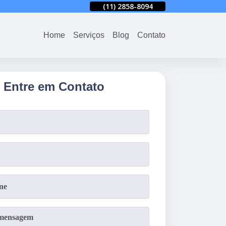
94
(11)
2858-8080
(11)
2858-8094
(11)
2858-8080
Home
Serviços
Blog
Contato
Entre em Contato