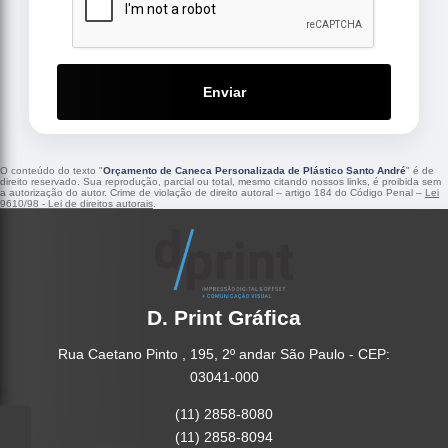
Enviar
O conteúdo do texto "
Orçamento de Caneca Personalizada de Plástico Santo André
" é de
direito reservado. Sua reprodução, parcial ou total, mesmo citando nossos links, é proibida sem
a autorização do autor. Crime de violação de direito autoral – artigo 184 do Código Penal –
Lei
9610/98 - Lei de direitos autorais
.
D. Print Gráfica
Rua Caetano Pinto , 195, 2º andar São Paulo - CEP:
03041-000
(11) 2858-8080
(11) 2858-8094