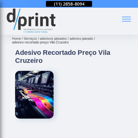
(11)
2858-8080
(11)
2858-8094
(11)
2858-8080
(
Home
Serviços
adesivos jateados
adesivo jateado
adesivo recortado preço Vila Cruzeiro
Adesivo Recortado Preço Vila
Cruzeiro