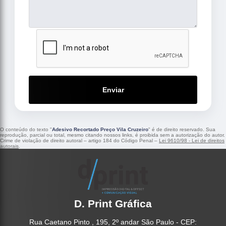
Enviar
O conteúdo do texto "
Adesivo Recortado Preço Vila Cruzeiro
" é de direito reservado. Sua
reprodução, parcial ou total, mesmo citando nossos links, é proibida sem a autorização do autor.
Crime de violação de direito autoral – artigo 184 do Código Penal –
Lei 9610/98 - Lei de direitos
autorais
.
D. Print Gráfica
Rua Caetano Pinto , 195, 2º andar São Paulo - CEP: